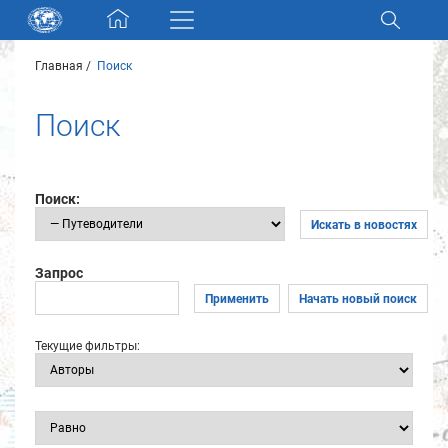
Skip navigation
Главная
Поиск
Разделы и коллекции
Поиск
Электронный каталог
Новости
Поиск:
Искать в новостях
Найти
О нас
Запрос
Применить
Начать новый поиск
Контакты
Текущие фильтры:
Партнеры