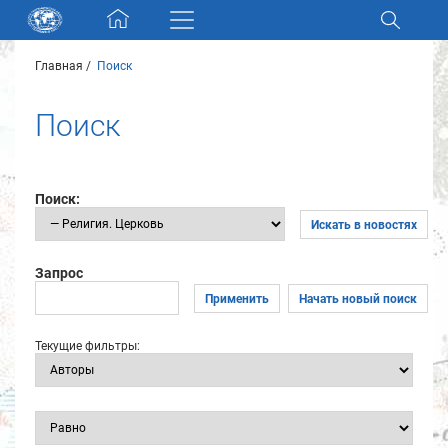
Skip navigation
Главная
Поиск
Разделы и коллекции
Поиск
Электронный каталог
Новости
Поиск:
Искать в новостях
Найти
О нас
Запрос
Применить
Начать новый поиск
Контакты
Текущие фильтры:
Партнеры