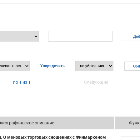
Упорядочить
1 по 1 из 1
Следующие
лиографическое описание
Функ
ч. О меновых торговых сношениях с Финмаркеном