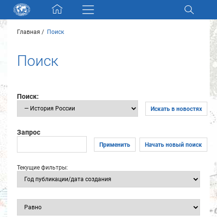
Skip navigation
Главная
Поиск
Разделы и коллекции
Поиск
Электронный каталог
Новости
Поиск:
Искать в новостях
Найти
О нас
Запрос
Применить
Начать новый поиск
Контакты
Текущие фильтры:
Партнеры