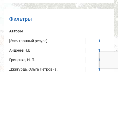
Фильтры
Авторы
[Электронный ресурс]
1
Андреев Н.В.
1
Гриценко, Н. П.
1
Джигурда, Ольга Петровна.
1
Мавродин, Владимир Васильевич.
1
Маковский, Даниил Павлович.
1
Полосин, И. И.
1
Год публикации/дата создания