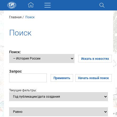
Skip navigation
Главная
Поиск
Разделы и коллекции
Поиск
Электронный каталог
Новости
Поиск:
Искать в новостях
Найти
О нас
Запрос
Применить
Начать новый поиск
Контакты
Текущие фильтры:
Партнеры