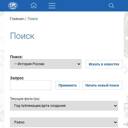
Skip navigation
Главная
Поиск
Разделы и коллекции
Поиск
Электронный каталог
Новости
Поиск:
Искать в новостях
Найти
О нас
Запрос
Применить
Начать новый поиск
Контакты
Текущие фильтры:
Партнеры