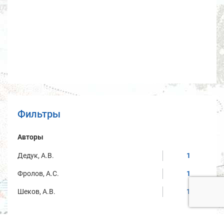
Фильтры
Авторы
Дедук, А.В.
1
Фролов, А.С.
1
Шеков, А.В.
1
Год публикации/дата создания