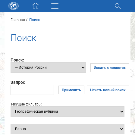
Skip navigation
Главная
Поиск
Разделы и коллекции
Поиск
Электронный каталог
Новости
Поиск:
Искать в новостях
Найти
О нас
Запрос
Применить
Начать новый поиск
Контакты
Текущие фильтры:
Партнеры