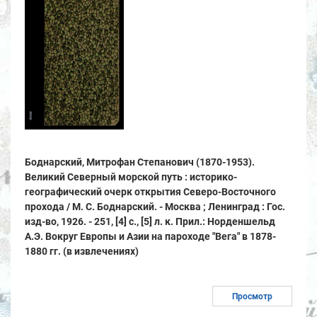
Боднарский, Митрофан Степанович (1870-1953).
Великий Северный морской путь : историко-
географический очерк открытия Северо-Восточного
прохода / М. С. Боднарский. - Москва ; Ленинград : Гос.
изд-во, 1926. - 251, [4] с., [5] л. к. Прил.: Норденшельд
А.Э. Вокруг Европы и Азии на пароходе "Вега" в 1878-
1880 гг. (в извлечениях)
Просмотр