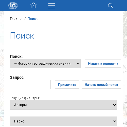
Skip navigation
Главная
Поиск
Разделы и коллекции
Поиск
Электронный каталог
Новости
Поиск:
Искать в новостях
Найти
О нас
Запрос
Применить
Начать новый поиск
Контакты
Текущие фильтры:
Партнеры