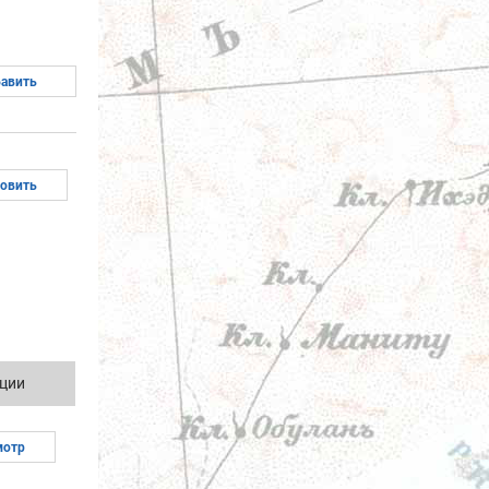
ции
мотр