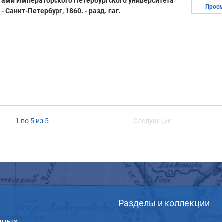
тами Императорского Петербургского университета
Прос
- Санкт-Петербург, 1860. - разд. паг.
1 по 5 из 5
Следующие
Разделы и коллекции
нных