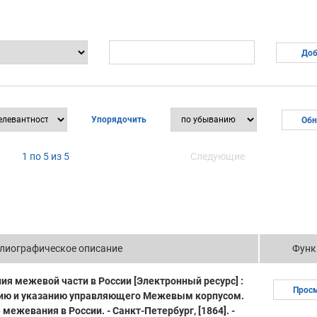
Упорядочить
1 по 5 из 5
Следующие
лиографическое описание
Функ
я межевой части в России [Электронный ресурс] :
Прос
ению и указанию управляющего Межевым корпусом.
 межевания в России. - Санкт-Петербург, [1864]. -