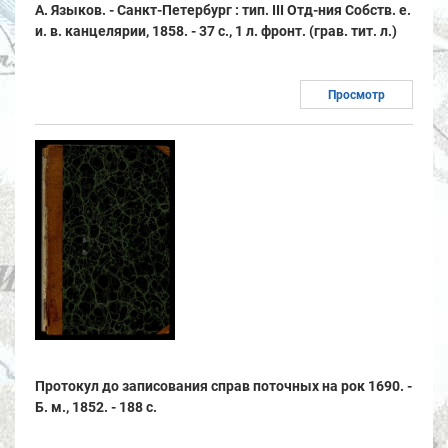
А. Языков. - Санкт-Петербург : тип. III Отд-ния Собств. е.
и. в. канцелярии, 1858. - 37 с., 1 л. фронт. (грав. тит. л.)
Просмотр
Протокул до записования справ поточных на рок 1690. -
Б. м., 1852. - 188 с.