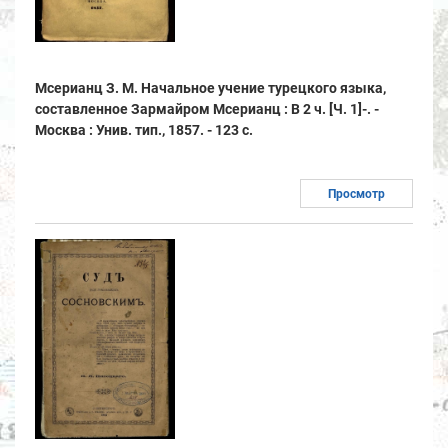
Мсерианц З. М. Начальное учение турецкого языка,
составленное Зармайром Мсерианц : В 2 ч. [Ч. 1]-. -
Москва : Унив. тип., 1857. - 123 с.
Просмотр