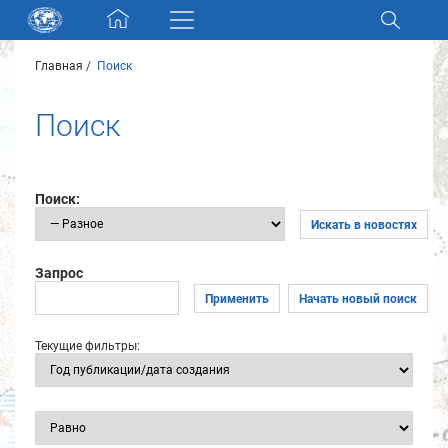
Skip navigation
Главная
Поиск
Разделы и коллекции
Поиск
Электронный каталог
Новости
Поиск:
Искать в новостях
Найти
О нас
Запрос
Применить
Начать новый поиск
Контакты
Текущие фильтры:
Партнеры