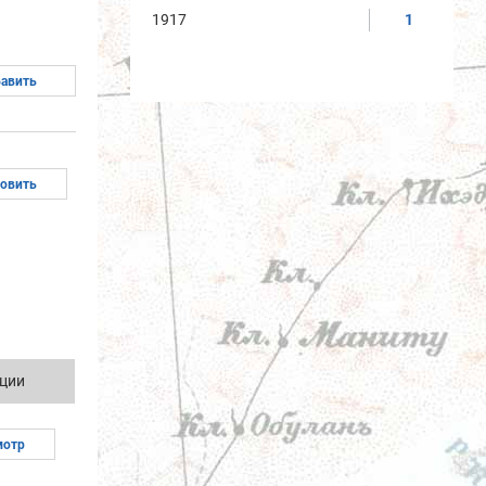
1917
1
ции
мотр