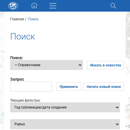
Skip navigation
Главная
Поиск
Разделы и коллекции
Поиск
Электронный каталог
Новости
Поиск:
Искать в новостях
Найти
О нас
Запрос
Применить
Начать новый поиск
Контакты
Текущие фильтры:
Партнеры