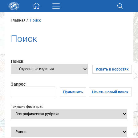
Skip navigation
Главная
Поиск
Разделы и коллекции
Поиск
Электронный каталог
Новости
Поиск:
Искать в новостях
Найти
О нас
Запрос
Применить
Начать новый поиск
Контакты
Текущие фильтры:
Партнеры