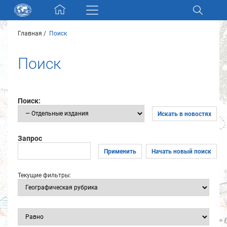
Skip navigation
Главная
Поиск
Разделы и коллекции
Поиск
Электронный каталог
Новости
Поиск:
Искать в новостях
Найти
О нас
Запрос
Применить
Начать новый поиск
Контакты
Текущие фильтры:
Партнеры