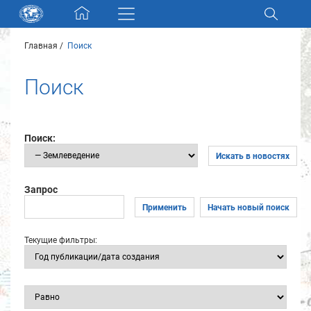
Skip navigation
Главная
Поиск
Разделы и коллекции
Поиск
Электронный каталог
Новости
Поиск:
Искать в новостях
Найти
О нас
Запрос
Применить
Начать новый поиск
Контакты
Текущие фильтры:
Партнеры