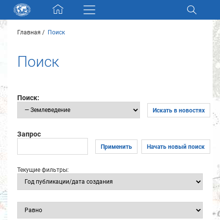
Skip navigation
Главная
Поиск
Разделы и коллекции
Поиск
Электронный каталог
Новости
Поиск:
Искать в новостях
Найти
О нас
Запрос
Применить
Начать новый поиск
Контакты
Текущие фильтры:
Партнеры