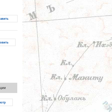
ции
мотр