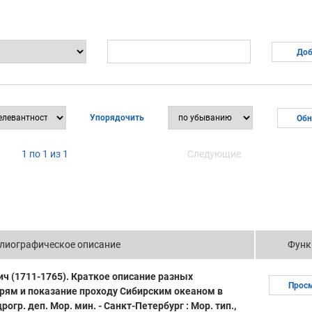
Упорядочить
1 по 1 из 1
Следующие
лиографическое описание
Функ
ч (1711-1765). Краткое описание разных
Прос
рям и показание проходу Сибирским океаном в
рогр. деп. Мор. мин. - Санкт-Петербург : Мор. тип.,