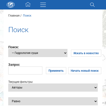
Skip navigation
Главная
Поиск
Разделы и коллекции
Поиск
Электронный каталог
Новости
Поиск:
Искать в новостях
Найти
О нас
Запрос
Применить
Начать новый поиск
Контакты
Текущие фильтры:
Партнеры