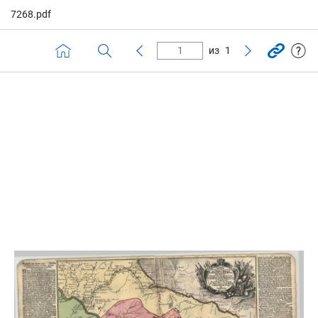
7268.pdf
из
1