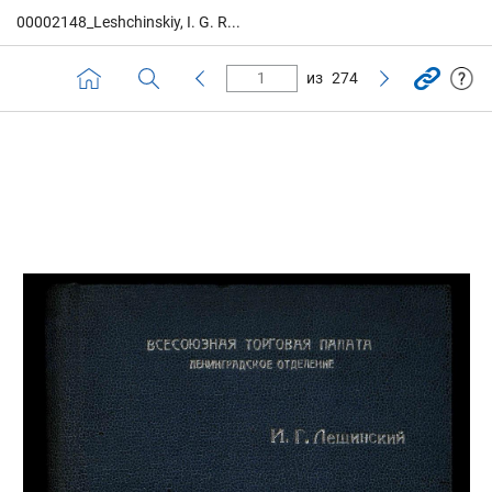
00002148_Leshchinskiy, I. G. R...
из
274