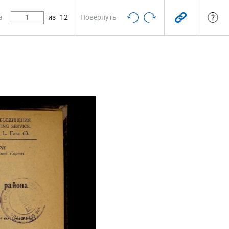
а
из
12
Повернуть