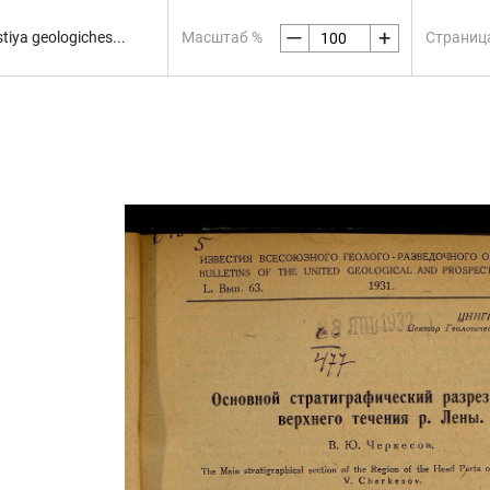
—
+
iya geologiches...
Масштаб %
Страниц