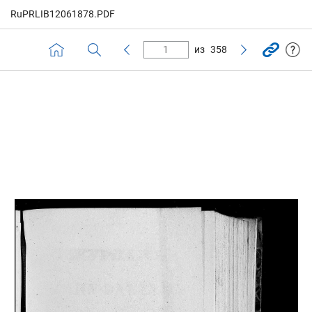
RuPRLIB12061878.PDF
из
358