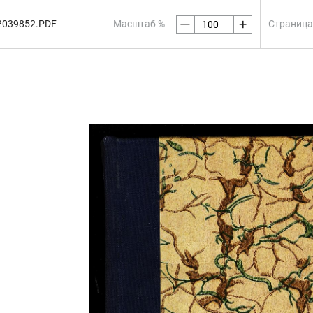
—
+
2039852.PDF
Масштаб %
Страница