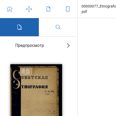
00000077_Etnogrаfic
pdf
Предпросмотр