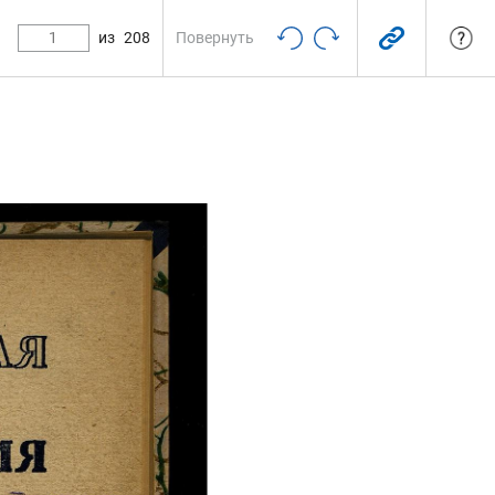
из
208
Повернуть