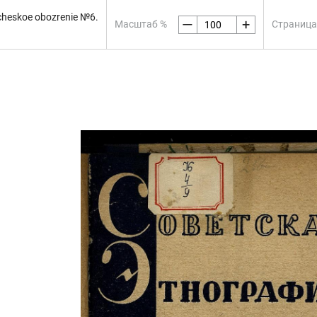
heskoe obozrenie №6.
—
+
Масштаб %
Страница