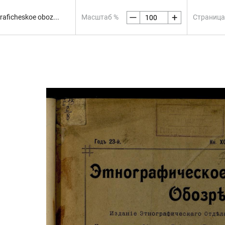
—
+
аficheskoe oboz...
Масштаб %
Страница