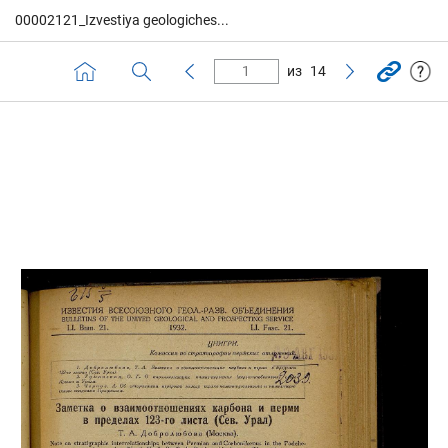
00002121_Izvestiya geologiches...
из
14