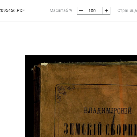
—
+
2095456.PDF
Масштаб %
Страница