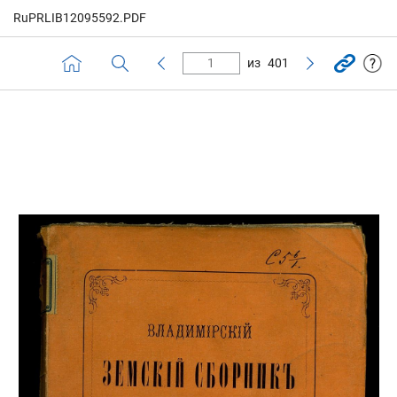
RuPRLIB12095592.PDF
из
401