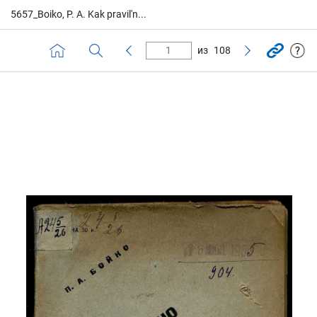
5657_Boiko, P. A. Kak pravil'n...
из
108