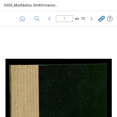
9309_Mushketov, Dmitrii Ivanov...
из
72