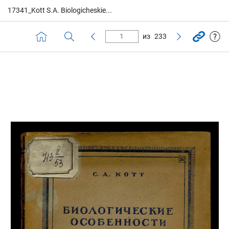
17341_Kott S.A. Biologicheskie...
из
233