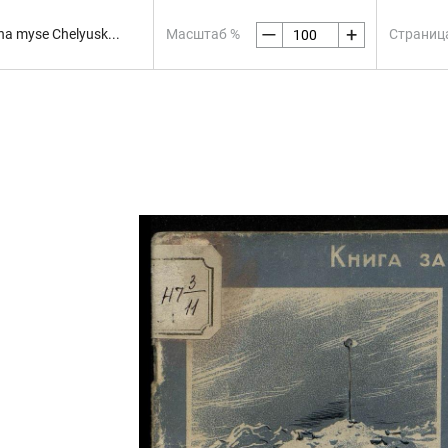
—
+
a myse Chelyusk...
Масштаб %
Страниц