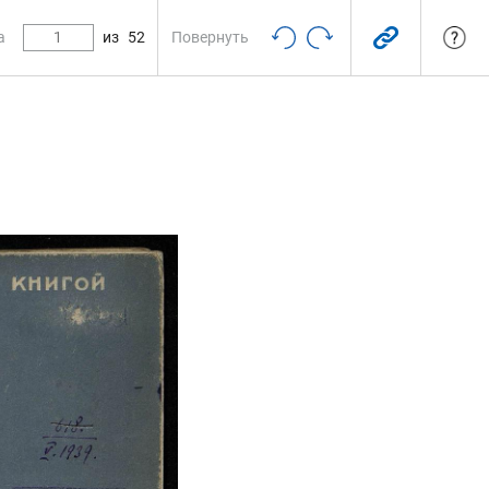
а
из
52
Повернуть