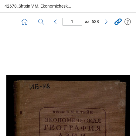
42678_Shtein V.M. Ekonomichesk...
из
538