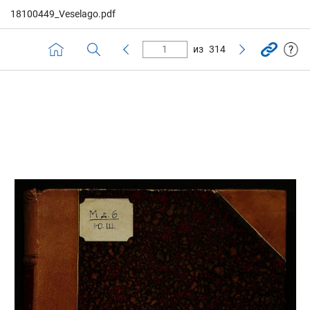
18100449_Veselago.pdf
из
314