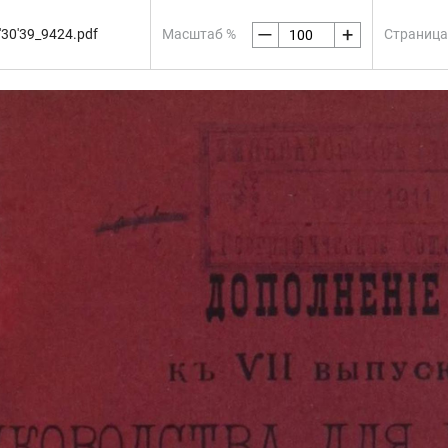
—
+
30'39_9424.pdf
Масштаб %
Страница