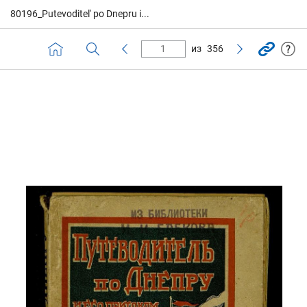
80196_Putevoditel' po Dnepru i...
из
356