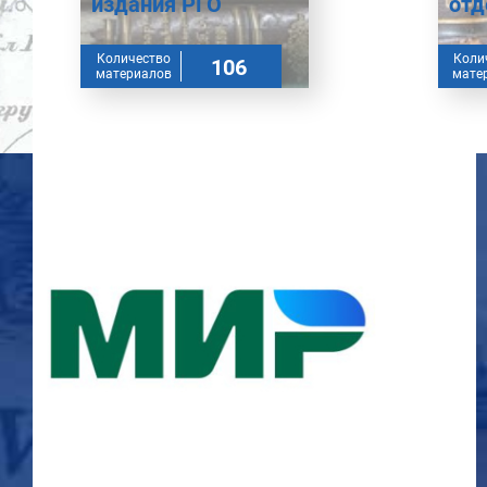
издания РГО
отд
Количество
Коли
106
материалов
мате