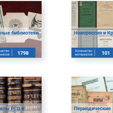
ные библиотеки
Новороссия и 
чество
Количество
1798
101
риалов
материалов
еты РГО и
Периодические