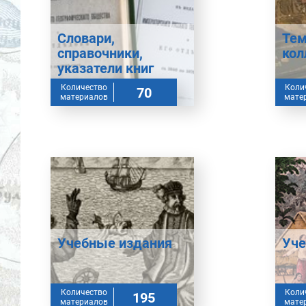
Словари,
Тем
справочники,
кол
указатели книг
Количество
Коли
70
материалов
мате
Учебные издания
Уче
Количество
Коли
195
материалов
мате