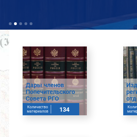
Дары членов
Изд
Попечительского
рег
Совета РГО
отд
Количество
Коли
134
материалов
мате