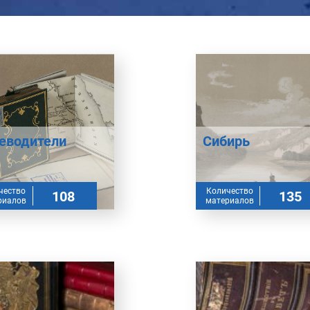
еводители
Сибирь
чество
Количество
108
135
риалов
материалов