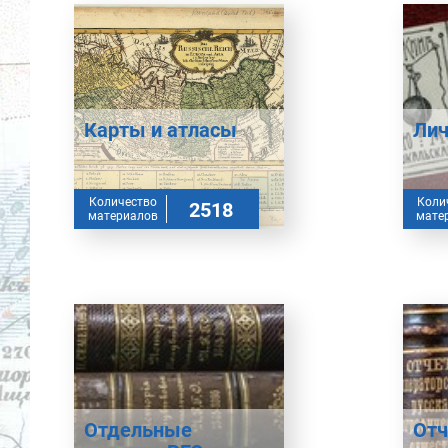
Карты и атласы
Лич
Количество
Коли
2518
материалов
мате
Отдельные
Отч