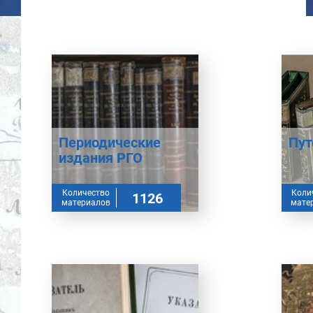
Периодические
Пут
издания РГО
Количество
Коли
1126
материалов
мате