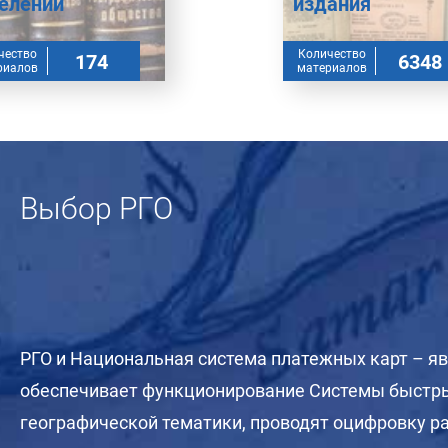
елений
издания
чество
Количество
174
6348
риалов
материалов
Выбор РГО
РГО и Национальная система платежных карт – я
обеспечивает функционирование Системы быстры
географической тематики, проводят оцифровку ра