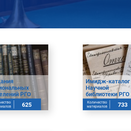
ания
Имидж-каталог
иональных
Научной
елений РГО
библиотеки РГО
чество
Количество
625
733
риалов
материалов