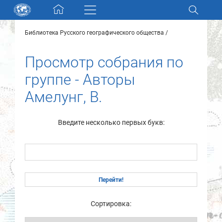
Skip navigation
Библиотека Русского географического общества
Разделы и коллекции
Просмотр собрания по
Электронный каталог
группе - Авторы
Амелунг, В.
Новости
Найти
Введите несколько первых букв:
О нас
Контакты
Партнеры
Сортировка: