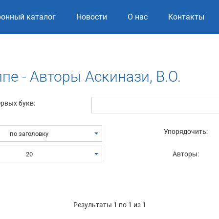
ронный каталог
Новости
О нас
Контакты
пе - Авторы Аскинази, В.О.
ервых букв:
Упорядочить:
по заголовку
Авторы:
20
Результаты 1 по 1 из 1