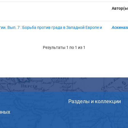
Автор(ы
и. Вып. 7 : Борьба против града в Западной Европе и
Аскинази
Результаты 1 по 1 из 1
Разделы и коллекции
нных