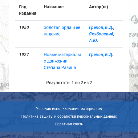
Год
Название
Автор(ы)
издания
1950
Золотая орда и ее
Греков, Б.Д.
;
падение
Якубовский,
А.Ю.
1927
Новые материалы
Греков, Б.Д.
о движении
Степана Разина
Результаты 1 по 2 из 2
Условия использования материалов
Политика защиты и обработки персональных данных
Обратная связь