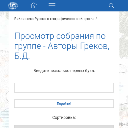
Skip navigation
Библиотека Русского географического общества
Разделы и коллекции
Просмотр собрания по
Электронный каталог
группе - Авторы Греков,
Б.Д.
Новости
Найти
Введите несколько первых букв:
О нас
Контакты
Партнеры
Сортировка: