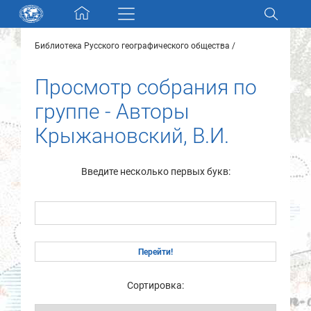
Skip navigation
Библиотека Русского географического общества
Разделы и коллекции
Просмотр собрания по
Электронный каталог
группе - Авторы
Крыжановский, В.И.
Новости
Найти
Введите несколько первых букв:
О нас
Контакты
Партнеры
Сортировка: