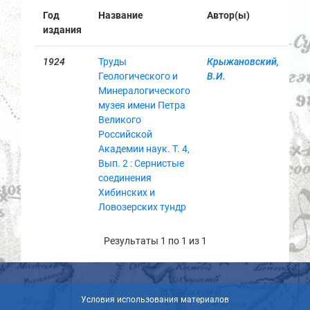
Год
Название
Автор(ы)
издания
1924
Труды
Крыжановский,
Геологического и
В.И.
Минералогического
музея имени Петра
Великого
Российской
Академии наук. Т. 4,
Вып. 2 : Сернистые
соединения
Хибинских и
Ловозерских тундр
Результаты 1 по 1 из 1
Условия использования материалов