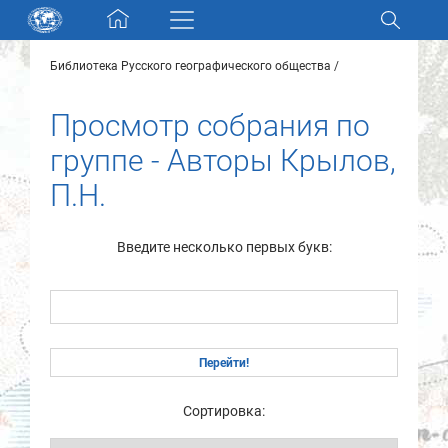
Skip navigation
Библиотека Русского географического общества
Разделы и коллекции
Просмотр собрания по
Электронный каталог
группе - Авторы Крылов,
П.Н.
Новости
Найти
Введите несколько первых букв:
О нас
Контакты
Партнеры
Сортировка: