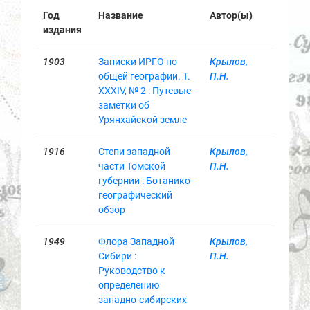
Год
Название
Автор(ы)
издания
1903
Записки ИРГО по
Крылов,
общей географии. Т.
П.Н.
XXXIV, № 2 : Путевые
заметки об
Урянхайской земле
1916
Степи западной
Крылов,
части Томской
П.Н.
губернии : Ботанико-
географический
обзор
1949
Флора Западной
Крылов,
Сибири :
П.Н.
Руководство к
определению
западно-сибирских