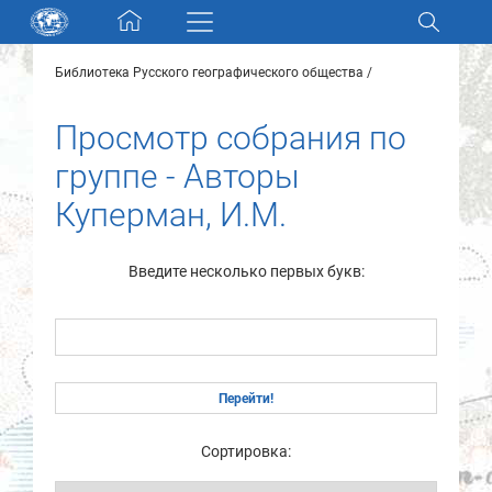
Skip navigation
Библиотека Русского географического общества
Разделы и коллекции
Просмотр собрания по
Электронный каталог
группе - Авторы
Куперман, И.М.
Новости
Найти
Введите несколько первых букв:
О нас
Контакты
Партнеры
Сортировка: