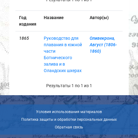
Год
Название
Автор(ы)
издания
1865
Руководство для
Оливекрона,
плавания в южной
Август (1806-
части
1860)
Ботнического
залива и в
Оландских шхерах
Результаты 1 по 1 из 1
Условия использования материалов
Политика защиты и обработки персональных данных
Обратная связь