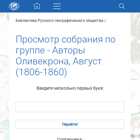
Skip navigation
Библиотека Русского географического общества
Разделы и коллекции
Просмотр собрания по
Электронный каталог
группе - Авторы
Оливекрона, Август
Новости
(1806-1860)
Найти
О нас
Введите несколько первых букв:
Контакты
Партнеры
Сортировка: