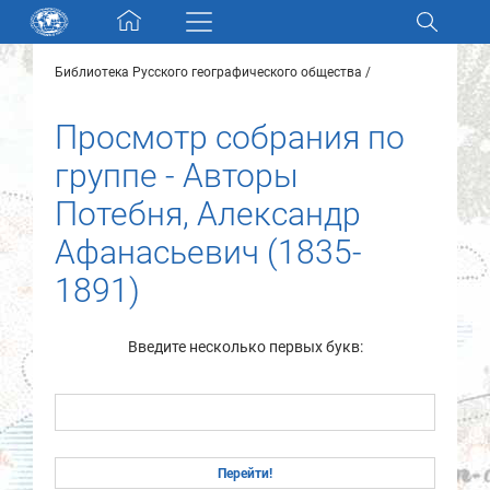
Skip navigation
Библиотека Русского географического общества
Разделы и коллекции
Просмотр собрания по
Электронный каталог
группе - Авторы
Потебня, Александр
Новости
Афанасьевич (1835-
Найти
1891)
О нас
Введите несколько первых букв:
Контакты
Партнеры