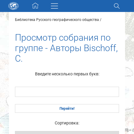
Skip navigation
Библиотека Русского географического общества
Разделы и коллекции
Просмотр собрания по
Электронный каталог
группе - Авторы Bischoff,
C.
Новости
Найти
Введите несколько первых букв:
О нас
Контакты
Партнеры
Сортировка: