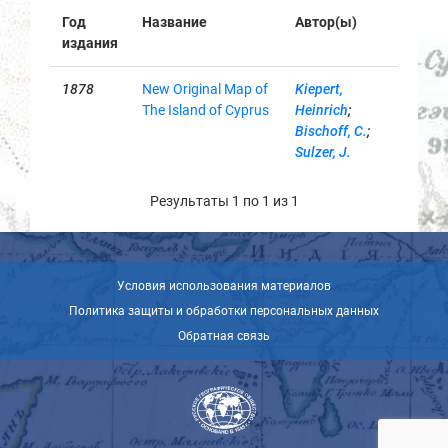
Год
Название
Автор(ы)
издания
1878
New Original Map of
Kiepert,
The Island of Cyprus
Heinrich
;
Bischoff, C.
;
Sulzer, J.
Результаты 1 по 1 из 1
Условия использования материалов
Политика защиты и обработки персональных данных
Обратная связь