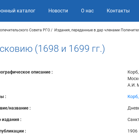
ронный каталог
Новости
О нас
Контакты
опечительского Совета РГО
Издания, переданные в дар членами Попечите
ковию (1698 и 1699 гг.)
ографическое описание :
Корб,
Моско
А.И. 
ы :
Корб,
вие/название :
Дневн
 издания :
Санкт
публикации :
1906