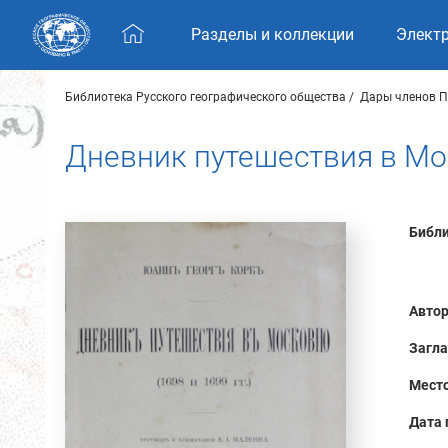
Skip navigation
Разделы и коллекции
Элект
Библиотека Русского географического общества
Дары членов П
Дневник путешествия в Мос
Библи
Автор
Загла
Место
Дата 