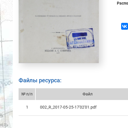
Распо
Файлы ресурса:
№ п/п
Файл
1
002_R_2017-05-25-17'02'01.pdf