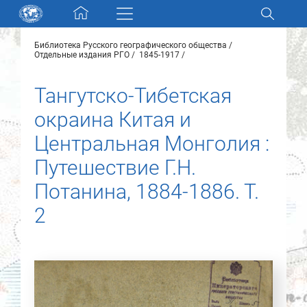
Skip navigation
Библиотека Русского географического общества
Разделы и коллекции
Отдельные издания РГО
1845-1917
Тангутско-Тибетская
Электронный каталог
окраина Китая и
Новости
Центральная Монголия :
Путешествие Г.Н.
Найти
О нас
Потанина, 1884-1886. Т.
2
Контакты
Партнеры