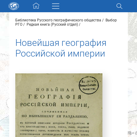
Skip navigation
Библиотека Русского географического общества
Выбор
Разделы и коллекции
РГО
Редкая книга (Русский отдел)
Новейшая география
Электронный каталог
Российской империи
Новости
Найти
О нас
Контакты
Партнеры