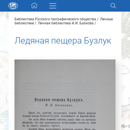
Skip navigation
Библиотека Русского географического общества
Личные
Разделы и коллекции
библиотеки
Личная библиотека И.И. Бабкова
Ледяная пещера Бузлук
Электронный каталог
Новости
Найти
О нас
Контакты
Партнеры